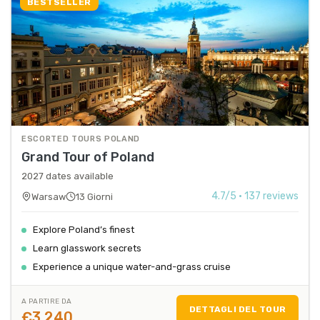
BESTSELLER
ESCORTED TOURS POLAND
Grand Tour of Poland
2027 dates available
4.7
/5 · 137 reviews
Warsaw
13 Giorni
Explore Poland’s finest
Learn glasswork secrets
Experience a unique water-and-grass cruise
A PARTIRE DA
DETTAGLI DEL TOUR
€3,240